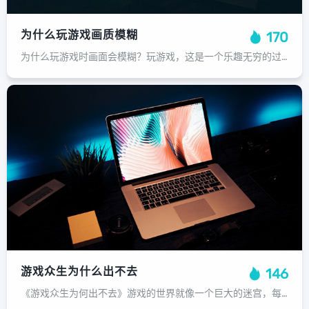
为什么玩游戏画质模糊
170
为什么玩游戏时画面会模糊？玩游戏，这是一个乐趣无穷的过程，无论是在线游戏还是桌面游戏，都让玩家享受到极致的视觉体验，有些时候，我们可能会遇到一个问题，那就是在玩游戏的时候画面会出现模糊的情况，我们需要明确的是，这是由许多因素...
游戏众生为什么出不去
146
《游戏众生为何出不去》游戏的世界就像一个巨大的迷宫，每一个玩家都是探索者，在这个迷宫中，究竟有多少玩家能够找到出口？这是一个无尽的追求，也是无数挑战，为何我们总会感到“游戏众生”无法出出生存之地呢？这背后又隐藏着怎样的秘密呢...