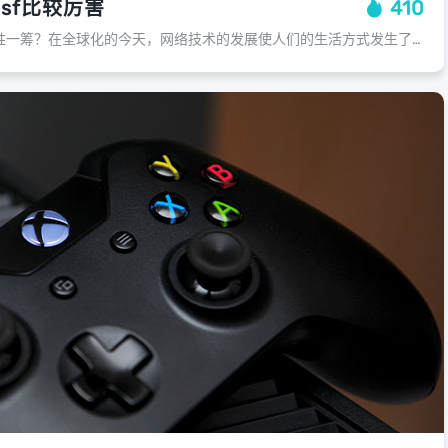
sf比较厉害
410
为何单身玩家奇迹sf更胜一筹？在全球化的今天，网络技术的发展使人们的生活方式发生了翻天覆地的变化，一款名叫《英雄联盟》的游戏，在全球范围内受到了广大玩家的喜爱和追捧，许多单身人士都开始加入这个群体，他们通过奇迹sf来寻找志同...