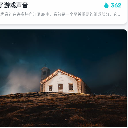
了游戏声音
362
《神武3》为何取消游戏声音？在许多热血江湖SF中，音效是一个至关重要的组成部分，它能够帮助玩家更好地沉浸在游戏世界中，增强游戏的真实感和沉浸感，《神武3》这款游戏却因一些原因而取消了游戏的声音，从技术层面来看，音效的制作是一...