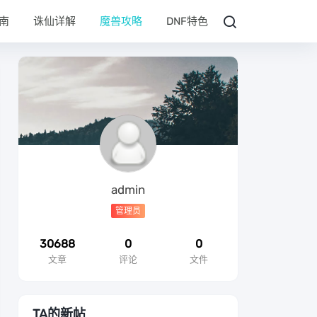
南
诛仙详解
魔兽攻略
DNF特色
admin
管理员
30688
0
0
文章
评论
文件
TA的新帖