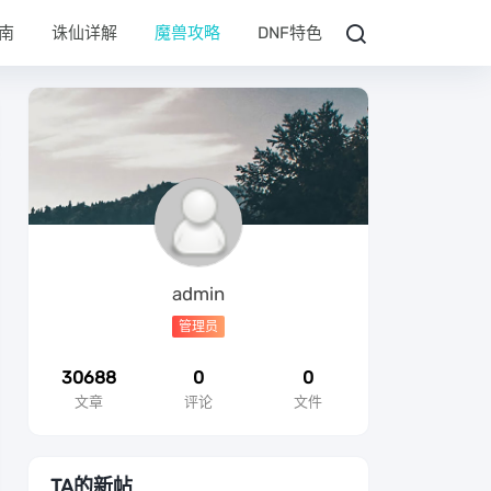
南
诛仙详解
魔兽攻略
DNF特色
admin
管理员
30688
0
0
文章
评论
文件
TA的新帖